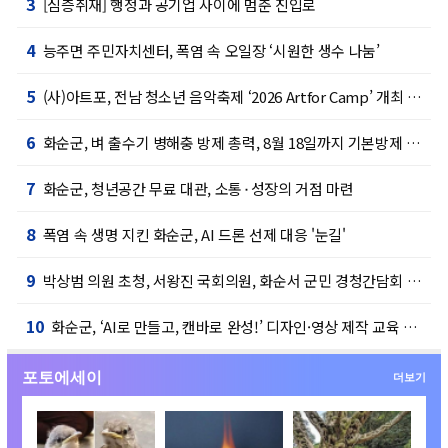
3
[심층취재] 행정과 공기업 사이에 멈춘 진입로
4
능주면 주민자치센터, 폭염 속 오일장 ‘시원한 생수 나눔’
5
(사)아트포, 전남 청소년 음악축제 ‘2026 Artfor Camp’ 개최 예정
6
화순군, 벼 출수기 병해충 방제 총력, 8월 18일까지 기본방제 기간 운영
7
화순군, 청년공간 무료 대관, 소통⬝성장의 거점 마련
8
폭염 속 생명 지킨 화순군, AI 드론 선제 대응 '눈길'
9
박상범 의원 초청, 서왕진 국회의원, 화순서 군민 경청간담회 개최
10
화순군, ‘AI로 만들고, 캔바로 완성!’ 디자인·영상 제작 교육 운영
포토에세이
더보기