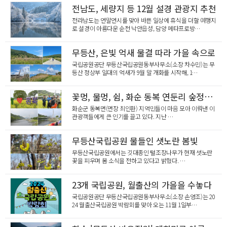
화순경찰, 112 신고 사건 분석 회의 개최
전남도, 세량지 등 12월 설경 관광지 추천
전라남도는 연말연시를 맞아 바쁜 일상에 휴식을 더할 여행지
로 설경이 아름다운 순천 낙안읍성, 담양 메타프로방…
무등산, 은빛 억새 물결 따라 가을 속으로
국립공원공단 무등산국립공원동부사무소(소장 차수민)는 무
등산 정상부 일대의 억새가 9월 말 개화를 시작해, 1…
꽃멍, 물멍, 쉼, 화순 동복 연둔리 숲정이에서 즐기세요~^^
화순군 동복면(면장 최인환) 지역민들이 마음 모아 이뤄낸 이
관광객들에게 큰 인기를 끌고 있다. 지난 …
무등산국립공원 물들인 샛노란 봄빛
무등산국립공원에서는 깃대종인 털조장나무가 현재 샛노란
꽃을 피우며 봄 소식을 전하고 있다고 밝혔다. …
23개 국립공원, 월출산의 가을을 수놓다
국립공원공단 무등산국립공원동부사무소(소장 손영조)는 20
24 월출산국립공원 박람회를 맞아 오는 11월 1일부…