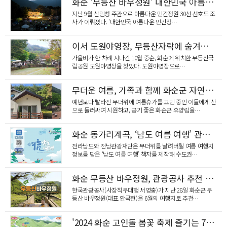
화순 '무등산 바우정원' 대한민국 아름다운 민간정원 30선에 뽑혀!
지난 9월 산림청 주관으로 아름다운 민간정원 30선 선호도 조
사가 이뤄졌다. '대한민국 아름다운 민간정…
이서 도원야영장, 무등산자락에 숨겨진 화순의 힐링 명소
가을비가 한 차례 지나간 10월 중순, 화순에 위치한 무등산국
립공원 도원야영장을 찾았다. 도원야영장으로…
무더운 여름, 가족과 함께 화순군 자연휴양림으로!
예년보다 빨라진 무더위에 여름휴가를 고민 중인 이들에게 산
으로 둘러싸여 시원하고, 공기 좋은 화순군 휴양림을…
화순 동가리계곡, ‘남도 여름 여행’ 관광지에 수록
전라남도와 전남관광재단은 무더위를 날려버릴 여름 여행지
정보를 담은 ‘남도 여름 여행’ 책자를 제작해 수도권…
화순 무등산 바우정원, 관광공사 추천 6월 여행지 선정
한국관광공사(사장직무대행 서영충)가 지난 28일 화순군 무
등산 바우정원(대표 안국현)을 6월의 여행지로 추천…
'2024 화순 고인돌 봄꽃 축제 즐기는 7가지 Point!