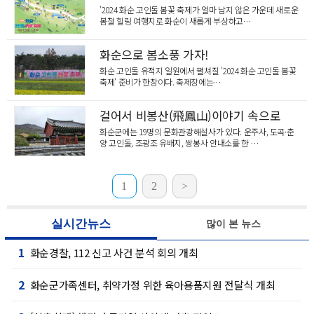
'2024 화순 고인돌 봄꽃 축제가 얼마 남지 않은 가운데 새로운
봄철 힐링 여행지로 화순이 새롭게 부상하고…
화순으로 봄소풍 가자!
화순 고인돌 유적지 일원에서 펼쳐질 '2024 화순 고인돌 봄꽃
축제' 준비가 한창이다. 축제장에는…
걸어서 비봉산(飛鳳山)이야기 속으로
화순군에는 19명의 문화관광해설사가 있다. 운주사, 도곡·춘
양 고인돌, 조광조 유배지, 쌍봉사 안내소를 한 …
1
2
>
실시간뉴스
많이 본 뉴스
1
화순경찰, 112 신고 사건 분석 회의 개최
2
화순군가족센터, 취약가정 위한 육아용품지원 전달식 개최