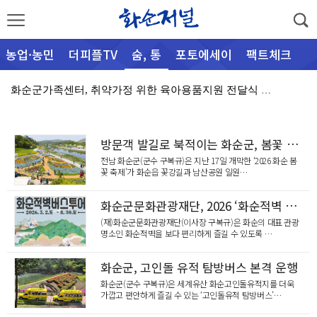
농업·농민
더피플TV
숨, 통
포토에세이
팩트체크
화순군가족센터, 취약가정 위한 육아용품지원 전달식 개최…
[심층취재] 행정과 공기업 사이에 멈춘 진입로
방문객 발길로 북적이는 화순군, 봄꽃 축제 활기 가득
능주면 주민자치센터, 폭염 속 오일장 ‘시원한 생수 나…
전남 화순군(군수 구복규)은 지난 17일 개막한 ‘2026 화순 봄
(사)아트포, 전남 청소년 음악축제 ‘2026 Artf…
꽃 축제’가 화순읍 꽃강길과 남산공원 일원…
화순군, 벼 출수기 병해충 방제 총력, 8월 18일까지…
화순군문화관광재단, 2026 ‘화순적벽 버스투어’ 5월 2일 본격 운행
화순군, 청년공간 무료 대관, 소통⬝성장의…
(재)화순군문화관광재단(이사장 구복규)은 화순의 대표 관광
명소인 화순적벽을 보다 편리하게 즐길 수 있도록 …
폭염 속 생명 지킨 화순군, AI 드론 선제 대응 '눈…
화순군, 고인돌 유적 탐방버스 본격 운행
박상범 의원 초청, 서왕진 국회의원, 화순서 군민 경청…
화순군(군수 구복규)은 세계유산 화순고인돌유적지를 더욱
가깝고 편안하게 즐길 수 있는 ‘고인돌유적 탐방버스’…
화순군, ‘AI로 만들고, 캔바로 완성!’ 디자인·영상…