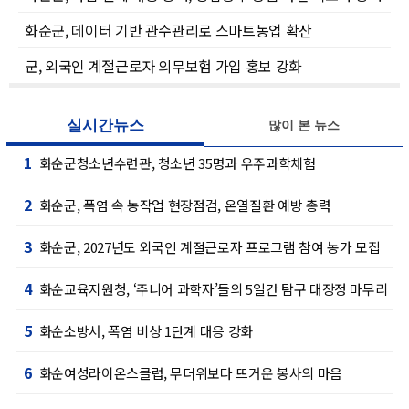
화순군, 데이터 기반 관수관리로 스마트농업 확산
군, 외국인 계절근로자 의무보험 가입 홍보 강화
실시간뉴스
많이 본 뉴스
1
화순군청소년수련관, 청소년 35명과 우주과학체험
2
화순군, 폭염 속 농작업 현장점검, 온열질환 예방 총력
3
화순군, 2027년도 외국인 계절근로자 프로그램 참여 농가 모집
4
화순교육지원청, ‘주니어 과학자’들의 5일간 탐구 대장정 마무리
5
화순소방서, 폭염 비상 1단계 대응 강화
6
화순여성라이온스클럽, 무더위보다 뜨거운 봉사의 마음