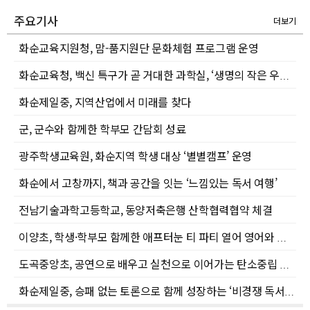
주요기사
더보기
화순교육지원청, 맘-품지원단 문화체험 프로그램 운영
화순교육청, 백신 특구가 곧 거대한 과학실, ‘생명의 작은 우주’ 프로그램 성료
화순제일중, 지역산업에서 미래를 찾다
군, 군수와 함께한 학부모 간담회 성료
광주학생교육원, 화순지역 학생 대상 ‘별별캠프’ 운영
화순에서 고창까지, 책과 공간을 잇는 ‘느낌있는 독서 여행’
전남기술과학고등학교, 동양저축은행 산학협력협약 체결
이양초, 학생·학부모 함께한 애프터눈 티 파티 열어 영어와 영국 문화를 잇다
도곡중앙초, 공연으로 배우고 실천으로 이어가는 탄소중립 환경교육
화순제일중, 승패 없는 토론으로 함께 성장하는 ‘비경쟁 독서토론’