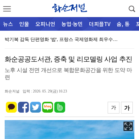
뉴스
인물
오피니언
농업·농민
더피플TV
숨, 통
박기복 감독 단편영화 '밥', 프랑스 국제영화제 최우수…
(재)화순군문화관광재단, 민간 관광안내소 ‘화사로스팟'…
화순공공도서관, 증축 및 리모델링 사업 추진
군립운주사문화관·전남대박물관 공동기획전 ‘운주사, 시간…
노후 시설 전면 개선으로 복합문화공간을 위한 도약 마
군, 여름 피서철 산림 내 불법행위 집중단속
련
어울림가정상담센터, “마을 찾아 양성평등교육 알리 go…
화순저널
입력 : 2026. 05. 29(금) 16:23
화순경찰, 112 신고 사건 분석 회의 개최
가
가
화순군가족센터, 취약가정 위한 육아용품지원 전달식 개최…
[심층취재] 행정과 공기업 사이에 멈춘 진입로
능주면 주민자치센터, 폭염 속 오일장 ‘시원한 생수 나…