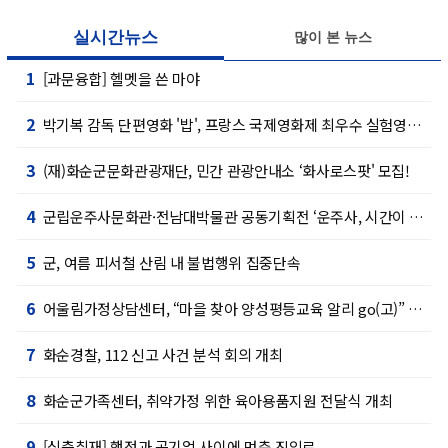
실시간뉴스
많이 본 뉴스
1
[과문융합] 헬멧을 쓴 마야
2
박기복 감독 단편영화 '밥', 프랑스 국제영화제 최우수 실험영화상 수상
3
(재)화순군문화관광재단, 민간 관광안내소 ‘화사로스팟' 모집!
4
군립운주사문화관·전남대박물관 공동기획전 ‘운주사, 시간이 잠시 머문 자리’ 개최
5
군, 여름 피서철 산림 내 불법행위 집중단속
6
어울림가정상담센터, “마을 찾아 양성평등교육 알리 go(고)” 프로그램 성료
7
화순경찰, 112 신고 사건 분석 회의 개최
8
화순군가족센터, 취약가정 위한 육아용품지원 전달식 개최
9
[심층취재] 행정과 공기업 사이에 멈춘 진입로