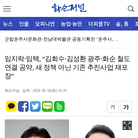
뉴스
인물
오피니언
농업·농민
더피플TV
숨, 통
군립운주사문화관·전남대박물관 공동기획전 ‘운주사, 시간…
군, 여름 피서철 산림 내 불법행위 집중단속
임지락·임택, “김회수·김성환 광주·화순 철도
어울림가정상담센터, “마을 찾아 양성평등교육 알리 go…
연결 공약, 새 정책 아닌 기존 추진사업 재포
화순경찰, 112 신고 사건 분석 회의 개최
장”
화순군가족센터, 취약가정 위한 육아용품지원 전달식 개최…
화순저널
입력 : 2026. 06. 02(화) 16:26
[심층취재] 행정과 공기업 사이에 멈춘 진입로
가
가
능주면 주민자치센터, 폭염 속 오일장 ‘시원한 생수 나…
(사)아트포, 전남 청소년 음악축제 ‘2026 Artf…
화순군, 벼 출수기 병해충 방제 총력, 8월 18일까지…