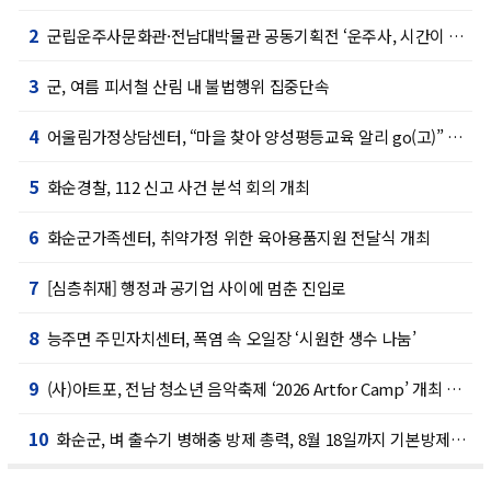
2
군립운주사문화관·전남대박물관 공동기획전 ‘운주사, 시간이 잠시 머문 자리’ 개최
3
군, 여름 피서철 산림 내 불법행위 집중단속
4
어울림가정상담센터, “마을 찾아 양성평등교육 알리 go(고)” 프로그램 성료
5
화순경찰, 112 신고 사건 분석 회의 개최
6
화순군가족센터, 취약가정 위한 육아용품지원 전달식 개최
7
[심층취재] 행정과 공기업 사이에 멈춘 진입로
8
능주면 주민자치센터, 폭염 속 오일장 ‘시원한 생수 나눔’
9
(사)아트포, 전남 청소년 음악축제 ‘2026 Artfor Camp’ 개최 예정
10
화순군, 벼 출수기 병해충 방제 총력, 8월 18일까지 기본방제 기간 운영