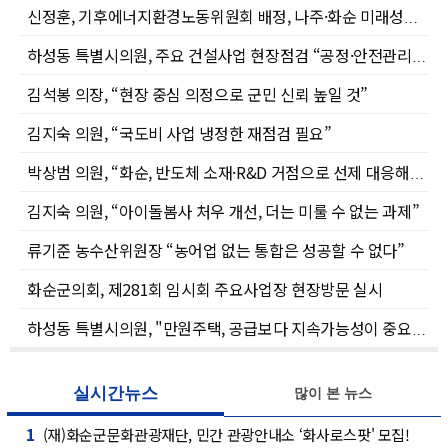
신정훈, 기후에너지환경노동위원회 배정, 나주·화순 미래성장 이끈다
하성동 특별시의원, 주요 건설사업 현장점검 “공정·안전관리 철저해야”
김석봉 의장, “현장 중심 의정으로 군민 신뢰 높일 것”
김지숙 의원, “국도비 사업 냉정한 재점검 필요”
박상범 의원, “화순, 반도체 소재·R&D 거점으로 선제 대응해야”
김지숙 의원, “아이돌봄사 처우 개선, 더는 미룰 수 없는 과제”
류기준 농수산위원장 “농어업 없는 통합은 성공할 수 없다”
화순군의회, 제281회 임시회 주요사업장 현장방문 실시
하성동 특별시의원, "만원주택, 공급보다 지속가능성이 중요, 유지관리 대책 마련해야"
실시간뉴스
많이 본 뉴스
1
(재)화순군문화관광재단, 민간 관광안내소 ‘화사로스팟' 모집!