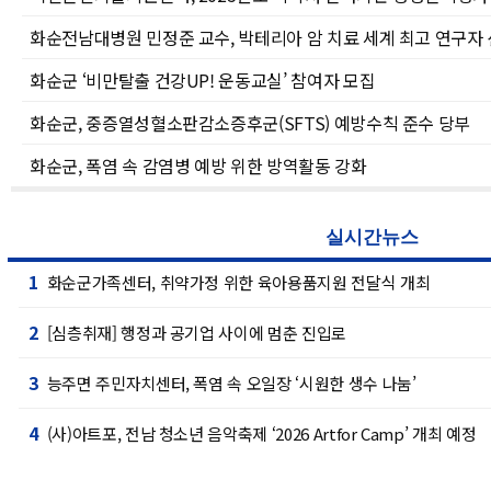
화순전남대병원 민정준 교수, 박테리아 암 치료 세계 최고 연구자
화순군 ‘비만탈출 건강UP! 운동교실’ 참여자 모집
화순군, 중증열성혈소판감소증후군(SFTS) 예방수칙 준수 당부
화순군, 폭염 속 감염병 예방 위한 방역활동 강화
실시간뉴스
1
화순군가족센터, 취약가정 위한 육아용품지원 전달식 개최
2
[심층취재] 행정과 공기업 사이에 멈춘 진입로
3
능주면 주민자치센터, 폭염 속 오일장 ‘시원한 생수 나눔’
4
(사)아트포, 전남 청소년 음악축제 ‘2026 Artfor Camp’ 개최 예정
5
화순군, 벼 출수기 병해충 방제 총력, 8월 18일까지 기본방제 기간 