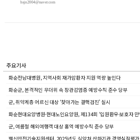
hsjn2004@naver.com
주요기사
화순전남대병원, 지역사회 재가암환자 지원 역량 높인다
화순군, 본격적인 무더위 속 장관감염증 예방수칙 준수 당부
군, 취약계층 어르신 대상 ‘찾아가는 결핵검진’ 실시
화순현대요양병원·현대노인요양원, 제134회 ‘입원환우·보호자 만남
군, 여름철 해외여행객 대상 홍역 예방수칙 준수 당부
백신안전기술지원센터, 2025년도 식약처 산하기관 경영실적평가 