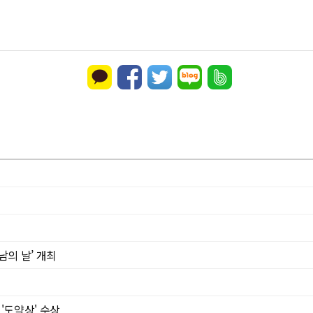
의 날’ 개최
'도약상' 수상