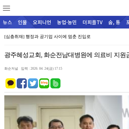
뉴스
인물
오피니언
농업·농민
더피플TV
숨, 통
[심층취재] 행정과 공기업 사이에 멈춘 진입로
능주면 주민자치센터, 폭염 속 오일장 ‘시원한 생수 나…
광주혜성교회, 화순전남대병원에 의료비 지원금 
(사)아트포, 전남 청소년 음악축제 ‘2026 Artf…
화순군, 벼 출수기 병해충 방제 총력, 8월 18일까지…
화순저널
입력 : 2026. 04. 24(금) 17:15
화순군, 청년공간 무료 대관, 소통⬝성장의…
폭염 속 생명 지킨 화순군, AI 드론 선제 대응 '눈…
박상범 의원 초청, 서왕진 국회의원, 화순서 군민 경청…
화순군, ‘AI로 만들고, 캔바로 완성!’ 디자인·영상…
화순군, 국제 숙련도시험(FAPAS) 3년 연속 ‘우수…