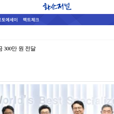
포토에세이
팩트체크
300만 원 전달