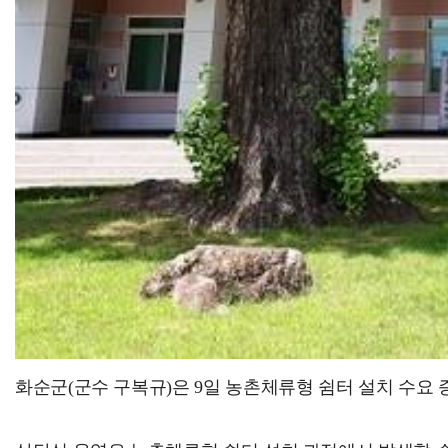
화순군(군수 구복규)은 9일 농촌체류형 쉼터 설치 수요