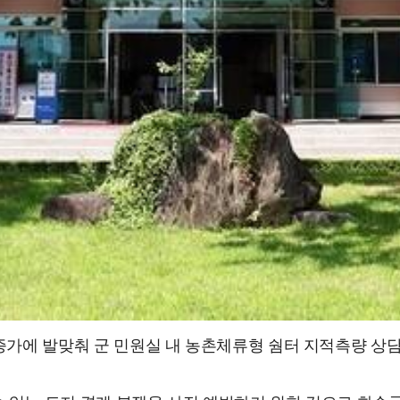
 증가에 발맞춰 군 민원실 내 농촌체류형 쉄터 지적측량 상