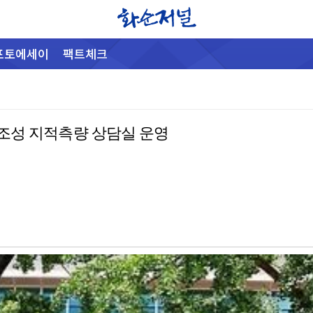
포토에세이
팩트체크
조성 지적측량 상담실 운영