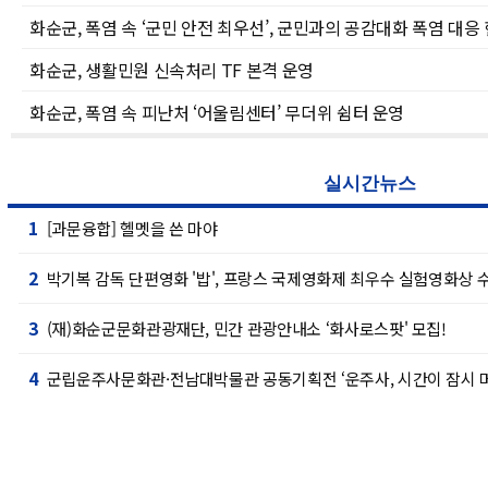
화순군, 폭염 속 ‘군민 안전 최우선’, 군민과의 공감대화 폭염 대응
화순군, 생활민원 신속처리 TF 본격 운영
화순군, 폭염 속 피난처 ‘어울림센터’ 무더위 쉼터 운영
실시간뉴스
1
[과문융합] 헬멧을 쓴 마야
2
박기복 감독 단편영화 '밥', 프랑스 국제영화제 최우수 실험영화상 
3
(재)화순군문화관광재단, 민간 관광안내소 ‘화사로스팟' 모집!
4
군립운주사문화관·전남대박물관 공동기획전 ‘운주사, 시간이 잠시 머
5
군, 여름 피서철 산림 내 불법행위 집중단속
6
어울림가정상담센터, “마을 찾아 양성평등교육 알리 go(고)” 프로