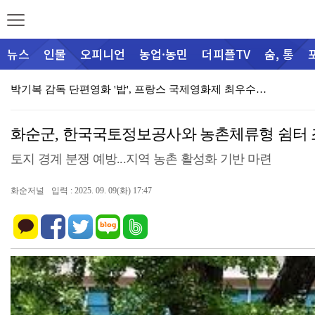
뉴스
인물
오피니언
농업·농민
더피플TV
숨, 통
박기복 감독 단편영화 '밥', 프랑스 국제영화제 최우수…
(재)화순군문화관광재단, 민간 관광안내소 ‘화사로스팟'…
화순군, 한국국토정보공사와 농촌체류형 쉼터 
군립운주사문화관·전남대박물관 공동기획전 ‘운주사, 시간…
토지 경계 분쟁 예방...지역 농촌 활성화 기반 마련
군, 여름 피서철 산림 내 불법행위 집중단속
화순저널
입력 : 2025. 09. 09(화) 17:47
어울림가정상담센터, “마을 찾아 양성평등교육 알리 go…
화순경찰, 112 신고 사건 분석 회의 개최
화순군가족센터, 취약가정 위한 육아용품지원 전달식 개최…
[심층취재] 행정과 공기업 사이에 멈춘 진입로
능주면 주민자치센터, 폭염 속 오일장 ‘시원한 생수 나…