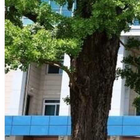
[과문융합] 헬멧을 쓴 마야