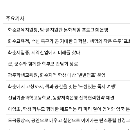
주요기사
화순교육지원청, 맘-품지원단 문화체험 프로그램 운영
화순교육청, 백신 특구가 곧 거대한 과학실, ‘생명의 작은 우주’ 
화순제일중, 지역산업에서 미래를 찾다
군, 군수와 함께한 학부모 간담회 성료
광주학생교육원, 화순지역 학생 대상 ‘별별캠프’ 운영
화순에서 고창까지, 책과 공간을 잇는 ‘느낌있는 독서 여행’
전남기술과학고등학교, 동양저축은행 산학협력협약 체결
이양초, 학생·학부모 함께한 애프터눈 티 파티 열어 영어와 영국 
도곡중앙초, 공연으로 배우고 실천으로 이어가는 탄소중립 환경