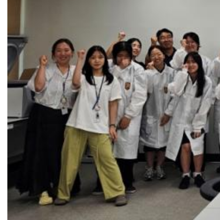
[과문융합] 헬멧을 쓴 마야