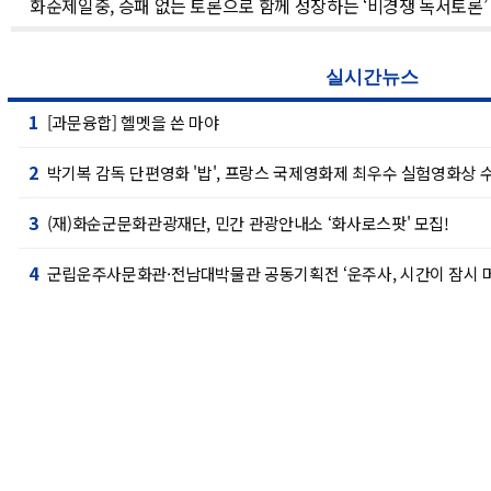
화순제일중, 승패 없는 토론으로 함께 성장하는 ‘비경쟁 독서토론’
실시간뉴스
1
[과문융합] 헬멧을 쓴 마야
2
박기복 감독 단편영화 '밥', 프랑스 국제영화제 최우수 실험영화상 
3
(재)화순군문화관광재단, 민간 관광안내소 ‘화사로스팟' 모집!
4
군립운주사문화관·전남대박물관 공동기획전 ‘운주사, 시간이 잠시 머
5
군, 여름 피서철 산림 내 불법행위 집중단속
6
어울림가정상담센터, “마을 찾아 양성평등교육 알리 go(고)” 프로
7
화순경찰, 112 신고 사건 분석 회의 개최
8
화순군가족센터, 취약가정 위한 육아용품지원 전달식 개최