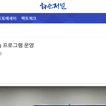
포토에세이
팩트체크
습 프로그램 운영
적