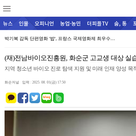
뉴스
인물
오피니언
농업·농민
더피플TV
숨, 통
박기복 감독 단편영화 '밥', 프랑스 국제영화제 최우수…
(재)화순군문화관광재단, 민간 관광안내소 ‘화사로스팟'…
(재)전남바이오진흥원, 화순군 고교생 대상 실
군립운주사문화관·전남대박물관 공동기획전 ‘운주사, 시간…
지역 청소년 바이오 진로 탐색 지원 및 미래 인재 양성 목
군, 여름 피서철 산림 내 불법행위 집중단속
화순저널
입력 : 2025. 08. 01(금) 17:50
어울림가정상담센터, “마을 찾아 양성평등교육 알리 go…
화순경찰, 112 신고 사건 분석 회의 개최
화순군가족센터, 취약가정 위한 육아용품지원 전달식 개최…
[심층취재] 행정과 공기업 사이에 멈춘 진입로
능주면 주민자치센터, 폭염 속 오일장 ‘시원한 생수 나…