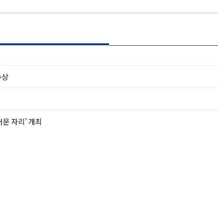
수상
문 자리’ 개최
그램 성료